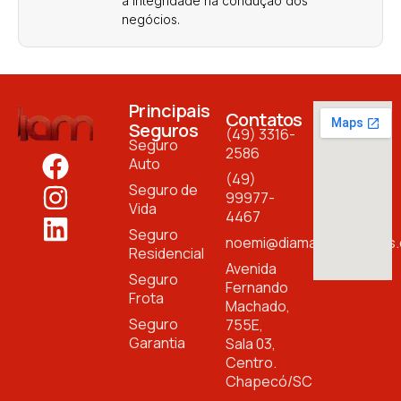
a integridade na condução dos
negócios.
Principais
Contatos
Seguros
(49) 3316-
Seguro
2586
Auto
(49)
Seguro de
99977-
Vida
4467
Seguro
noemi@diamantoseguros.
Residencial
Avenida
Seguro
Fernando
Frota
Machado,
Seguro
755E,
Garantia
Sala 03,
Centro.
Chapecó/SC